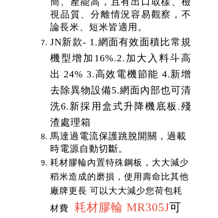
簡、產能高，且有出口取樣、檢
視品質、分離
情況容易觀察，不
論長米、短米皆適用。
JN新款- 1.網面有效面積比常規
機型增加16%.2.加大入料斗高
出 24% 3.高效電機節能 4.新增
去除異物設備5.網面內部也可清
洗6.新採用盒式升降機底板.殘
渣處理箱
馬達過電流保護跳脫開關，過載
時電源自動切斷。
耗材膠輪內置特殊鋼板，大大減少
稻米造成的磨損，使用壽命比其他
廠牌更長 可以大大減少您荷包耗
耗材膠輪 MR305J
可
材費