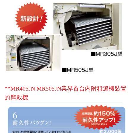
**MR405JN MR505JN
業界首台內附粗選機裝置
的礱穀機