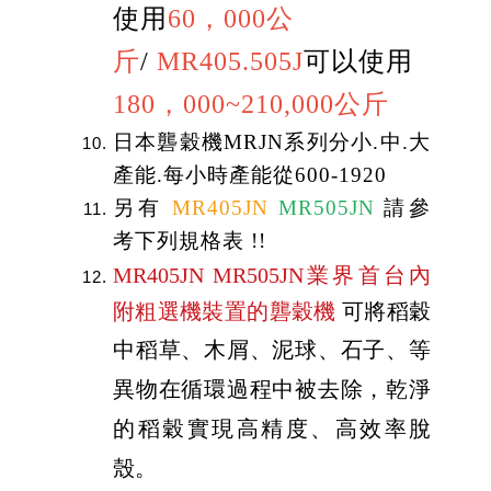
使用
60，000公
斤
/
MR405.505J
可以使用
180，000~210,000公斤
日本礱穀機MRJN系列分小.中.大
產能.每小時產能從600-1920
另有
MR405JN
MR505JN
請參
考下列規格表 !!
MR405JN MR505JN業界首台內
附粗選機裝置的礱穀機
可將稻穀
中
稻
草、木屑、泥球、石子、等
異物在循環過程中被去除，乾淨
的稻穀
實現高精度、高效率脫
殼。