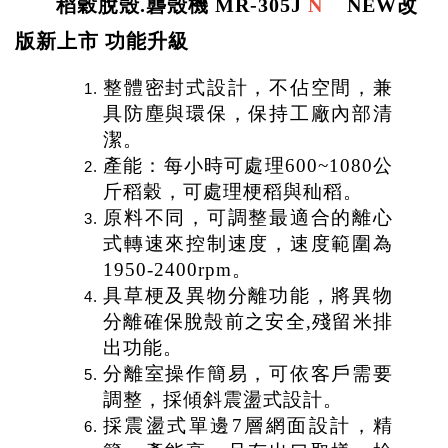
稻穀脫殼.礱殼機 MR-305J
N
NEW改
版新上市 功能升級
整體密封式設計，不佔空間，兼
具防塵與環保，保持工廠內部清
潔。
產能：每小時可處理600~1080公
斤稻穀，可處理梗稻與秈稻。
原料不同，可調整最適合的離心
式轉速來控制速度，速度範圍為
1950-2400rpm
。
具草梗及異物分離功能，將異物
分離確保脫殼前之安全,殘留米排
出功能。
分離室操作簡易，可依客戶需要
調整，採傾斜震盪式設計。
採震盪式單邊7層網面設計，精