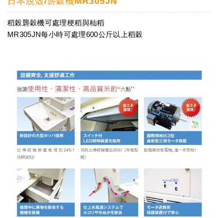
日本脫殼/礱穀機MR305JN
稻榖礱穀機可處理梗稻與秈稻
MR305JN每小時可處理600公斤以上稻穀