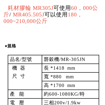
耗材膠輪 MR305J
可使用
60，000公
斤
/
MR405.505J
可以使用
180，
000~210,000公斤
♦規格
品名/型號
礱穀機/MR-305JN
機 器
長 *1418 mm
尺 寸
寬 *880 mm
高 *1700 mm
產 能
約600-1080KG/時
電 壓
三相200v/1.9kw