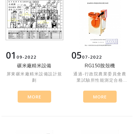
01
05
09
2022
07
2022
碾米廠精米設備
RG150脫殼機
屏東碾米廠精米設備設計規
通過-行政院農業委員會農
劃
業試驗所性能測定合格
NO433 台灣製造
MORE
MORE