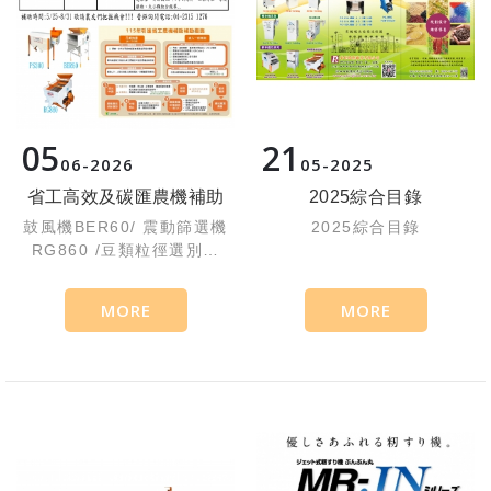
05
21
06
2026
05
2025
省工高效及碳匯農機補助
2025綜合目錄
鼓風機BER60/ 震動篩選機
2025綜合目錄
RG860 /豆類粒徑選別機
PS300
MORE
MORE