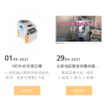
01
29
09
2021
04
2021
NEW 碎米選石機
台東地區農會有機米碾米設備整場規劃設計 每小時產能1500KG
1.利用偏心圓周與角度傾斜
整場設備介紹 -地區 -
原理，角度可調整2-9度能
1.粗選 2.選石 3.粗選+礱
有效均勻篩出碎米粒。
穀
2.適用於米類篩選碎米粒。
4.糙米選別 5.精米機 6.色
MORE
MORE
選機
7.斗昇機+暫存桶 8.洗米機
9.碎米選別 10.整場PLC