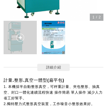
1
/
2
詳細介紹
計量.整形.真空一體型(扁平包)
1. 本機採
半自動整形真空
，可秤重
計量
、夾包
整形
、
抽真
空
、
封口
一體化連續流程快速 操作簡易 單人操作 減少人力
省工好幫手。
2.獨特壓力式整形真空裝置，工作噪音小整形效果好。