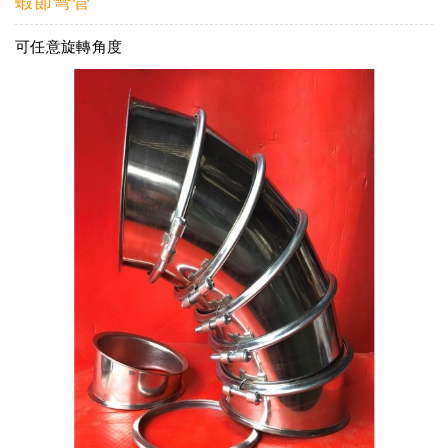
蝦節彎管
可任意旋轉角度