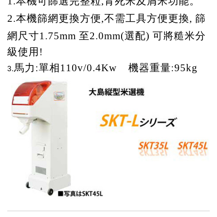
1.
本機可篩選完整粒,青死米及屑米
功能。
2.
本機篩網更換方便,不需工具方便更換, 篩
網
尺寸1.75mm 至2.0mm
(選配)
可將糙米分
級使用!
馬力:單相110v/0.4Kw 機器重量:95kg
3.