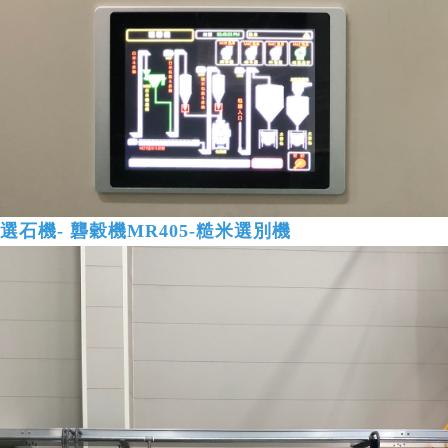
-選石機- 礱穀機MR405-糙米選別機