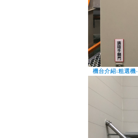
機台介紹:
粗選機