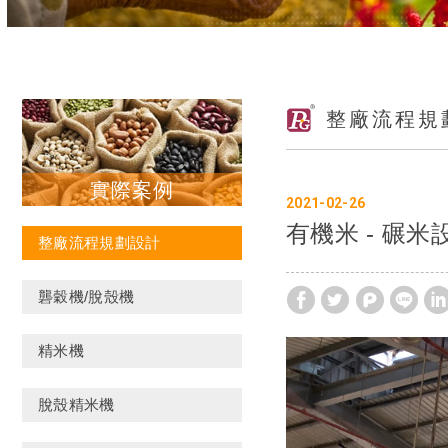
整廠流程規
實際案例
2021
02
26
有機米 - 碾米
整廠流程規劃設計
礱穀機/脫殼機
精米機
脫殼精米機